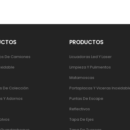
UCTOS
PRODUCTOS
os De Camiones
Licuadoras Led Y Laser
oxidable
Limpieza Y Pulimentos
Matamoscas
 De Colección
Portaplacas Y Viceras Inoxidabl
s Y Adornos
Puntas De Escape
Reflectivos
olvos
Tapa De Ejes
e Guardachoque
Tapa De Tuercas