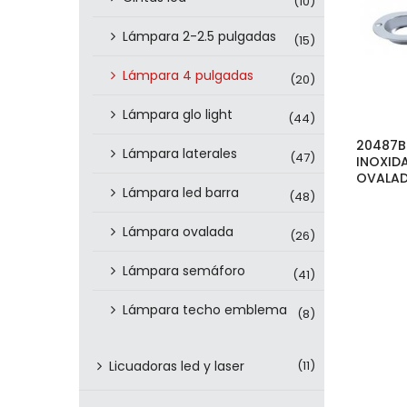
(10)
Lámpara 2-2.5 pulgadas
(15)
Lámpara 4 pulgadas
(20)
Lámpara glo light
(44)
20487B
Lámpara laterales
(47)
INOXID
OVALAD
Lámpara led barra
(48)
Lámpara ovalada
(26)
Lámpara semáforo
(41)
Lámpara techo emblema
(8)
Licuadoras led y laser
(11)