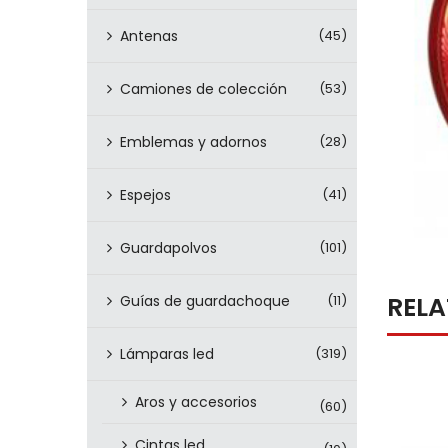
Antenas
(45)
Camiones de colección
(53)
Emblemas y adornos
(28)
Espejos
(41)
Guardapolvos
(101)
REL
Guías de guardachoque
(11)
Lámparas led
(319)
Aros y accesorios
(60)
Cintas led