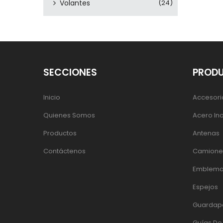
Volantes
(24)
SECCIONES
PROD
Inicio
Accesori
Quienes Somos
Acero In
Productos
Antenas
Contáctenos
Camiones
Emblema
Espejos
Guardap
Guías D