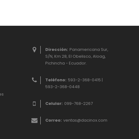
Dirección:
Panamericana Sur,
S/N, Km 28, El Obelisco, Aloag,
Pichincha - Ecuador.
Teléfono:
593-2-368-0415 |
593-2-368-0448
es
Celular:
099-768-2267
Correo:
ventas@dacinox.com