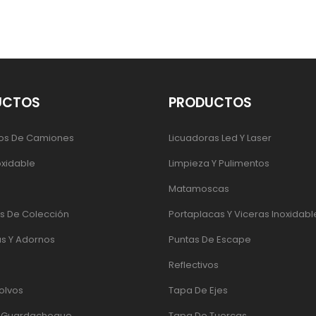
UCTOS
PRODUCTOS
os De Camiones
Licuadoras Led Y Laser
oxidable
Limpieza Y Pulimentos
Matamoscas
 De Colección
Portaplacas Y Viceras Inoxidabl
s Y Adornos
Puntas De Escape
Reflectivos
olvos
Tapa De Ejes
e Guardachoque
Tapa De Tuercas