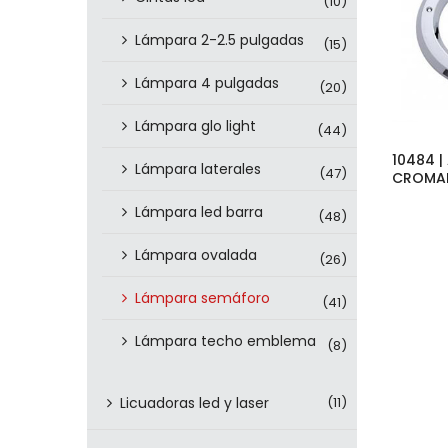
(10)
Lámpara 2-2.5 pulgadas
(15)
Lámpara 4 pulgadas
(20)
Lámpara glo light
(44)
10484 |
Lámpara laterales
(47)
CROMAD
Lámpara led barra
(48)
Lámpara ovalada
(26)
Lámpara semáforo
(41)
Lámpara techo emblema
(8)
Licuadoras led y laser
(11)