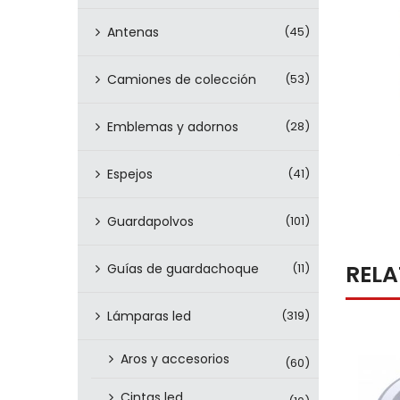
Antenas
(45)
Camiones de colección
(53)
Emblemas y adornos
(28)
Espejos
(41)
Guardapolvos
(101)
REL
Guías de guardachoque
(11)
Lámparas led
(319)
Aros y accesorios
(60)
Cintas led