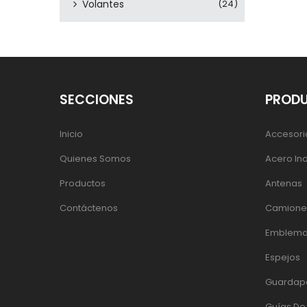
Volantes
(24)
SECCIONES
PROD
Inicio
Accesori
Quienes Somos
Acero In
Productos
Antenas
Contáctenos
Camiones
Emblema
Espejos
Guardap
Guías D