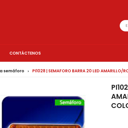
CONTÁCTENOS
a semáforo
PI1028 | SEMAFORO BARRA 20 LED AMARILLO/R
>
PI10
AMAR
COL