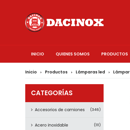
INICIO
QUIENES SOMOS
PRODUCTOS
Inicio
Productos
Lámparas led
Lámpar
>
>
>
CATEGORÍAS
Accesorios de camiones
(346)
Acero inoxidable
(111)