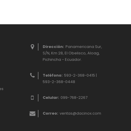
Dirección:
Panamericana Sur,
S/N, Km 28, El Obelisco, Aloag,
Pichincha - Ecuador.
Teléfono:
593-2-368-0415 |
593-2-368-0448
es
Celular:
099-768-2267
Correo:
ventas@dacinox.com