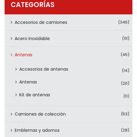
CATEGORÍAS
PRODUCTOS
CONTÁCTENOS
Accesorios de camiones
(346)
Acero inoxidable
(111)
Antenas
(45)
Accesorios de antenas
(14)
Antenas
(20)
Kit de antenas
(11)
Camiones de colección
(53)
Emblemas y adornos
(28)