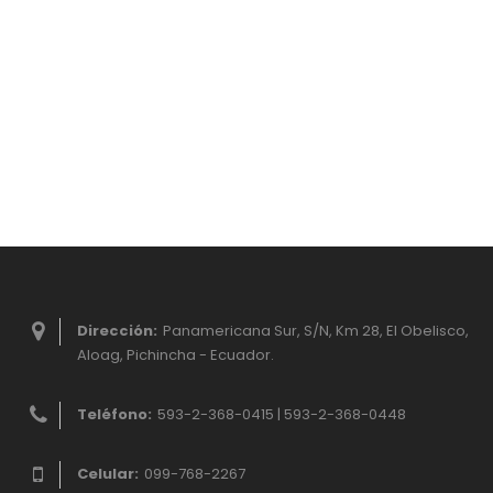
Dirección:
Panamericana Sur, S/N, Km 28, El Obelisco,
Aloag, Pichincha - Ecuador.
Teléfono:
593-2-368-0415 | 593-2-368-0448
Celular:
099-768-2267