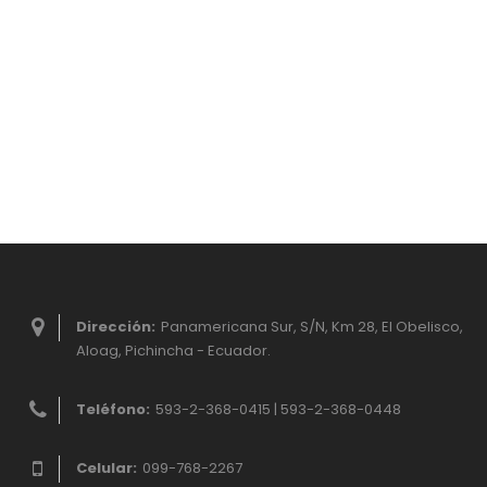
Dirección:
Panamericana Sur, S/N, Km 28, El Obelisco,
Aloag, Pichincha - Ecuador.
Teléfono:
593-2-368-0415 | 593-2-368-0448
Celular:
099-768-2267