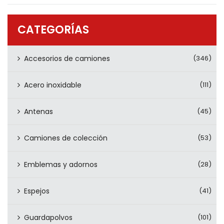
PRODUCTOS
CONTÁCTENOS
CATEGORÍAS
Accesorios de camiones
(346)
Acero inoxidable
(111)
Antenas
(45)
Camiones de colección
(53)
Emblemas y adornos
(28)
Espejos
(41)
Guardapolvos
(101)