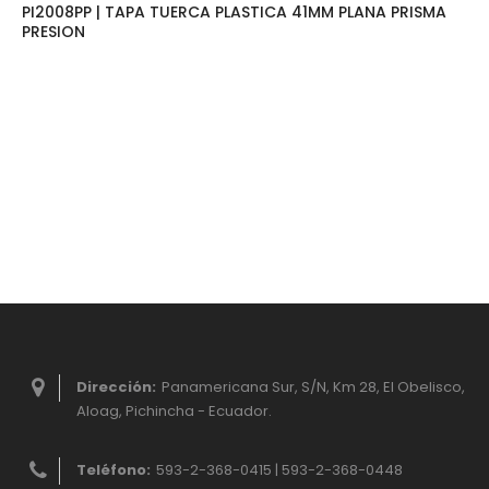
PI2008PP | TAPA TUERCA PLASTICA 41MM PLANA PRISMA
PRESION
Dirección:
Panamericana Sur, S/N, Km 28, El Obelisco,
Aloag, Pichincha - Ecuador.
Teléfono:
593-2-368-0415 | 593-2-368-0448