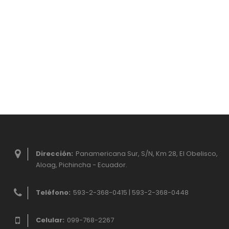
Dirección:
Panamericana Sur, S/N, Km 28, El Obelisco,
Aloag, Pichincha - Ecuador.
Teléfono:
593-2-368-0415 | 593-2-368-0448
Celular:
099-768-2267