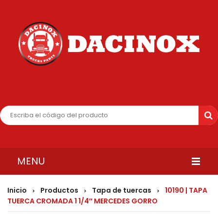
MENU
INICIO
Inicio
Productos
Tapa de tuercas
10190 | TAPA
>
>
>
TUERCA CROMADA 1 1/4″ MERCEDES GORRO
QUIENES SOMOS