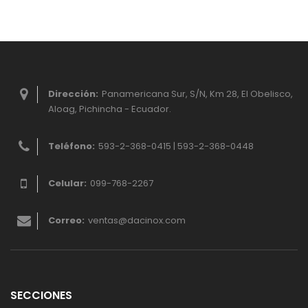
Dirección:
Panamericana Sur, S/N, Km 28, El Obelisco,
Aloag, Pichincha - Ecuador.
Teléfono:
593-2-368-0415 | 593-2-368-0448
Celular:
099-768-2267
Correo:
ventas@dacinox.com
SECCIONES