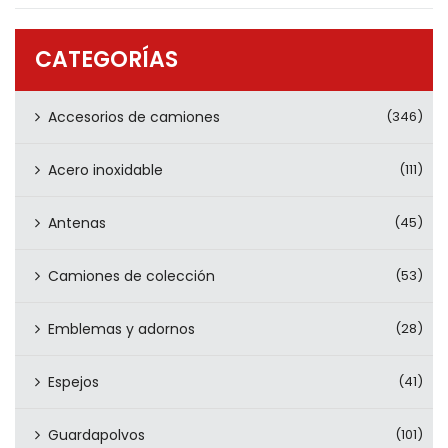
PRODUCTOS
CONTÁCTENOS
CATEGORÍAS
Accesorios de camiones
(346)
Acero inoxidable
(111)
Antenas
(45)
Camiones de colección
(53)
Emblemas y adornos
(28)
Espejos
(41)
Guardapolvos
(101)