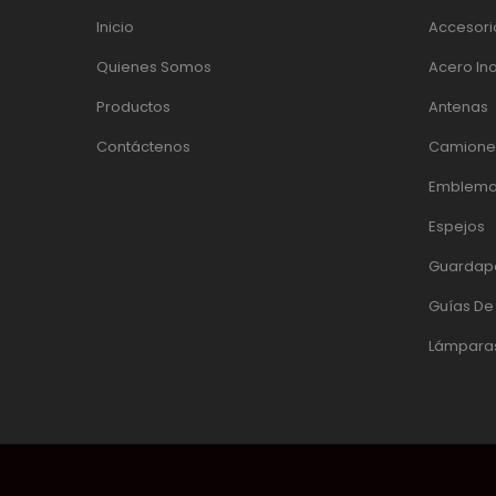
Inicio
Accesori
Quienes Somos
Acero In
Productos
Antenas
Contáctenos
Camiones
Emblema
Espejos
Guardap
Guías D
Lámpara
© 2017 DACINOX | DESARROLLADO POR:
PÁGINAS WEB EC