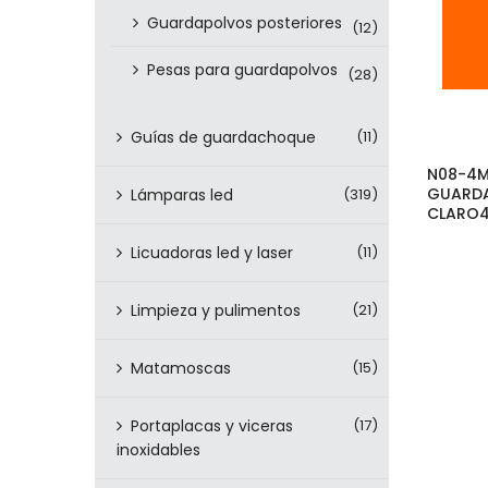
Guardapolvos posteriores
(12)
Pesas para guardapolvos
(28)
Guías de guardachoque
(11)
N08-4M
GUARD
Lámparas led
(319)
CLARO
Licuadoras led y laser
(11)
Limpieza y pulimentos
(21)
Matamoscas
(15)
Portaplacas y viceras
(17)
inoxidables