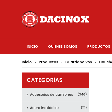
INICIO
QUIENES SOMOS
PRODUCTOS
Inicio
Productos
Guardapolvos
Caucho
>
>
>
CATEGORÍAS
Accesorios de camiones
(346)
Acero inoxidable
(111)