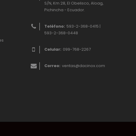
S/N, Km 28, El Obelisco, Aloag,
Pichincha - Ecuador.
Teléfono:
593-2-368-0415 |
593-2-368-0448
es
Celular:
099-768-2267
Correo:
ventas@dacinox.com