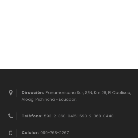
Dirección:
Panamericana Sur, S/N, Km 28, El Obelisco,
Aloag, Pichincha - Ecuador.
Teléfono:
593-2-368-0415 | 593-2-368-0448
Celular:
099-768-2267