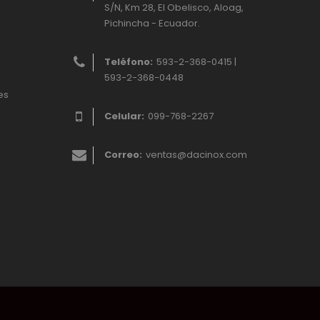
S/N, Km 28, El Obelisco, Aloag,
Pichincha - Ecuador.
Teléfono:
593-2-368-0415 |
593-2-368-0448
es
Celular:
099-768-2267
Correo:
ventas@dacinox.com