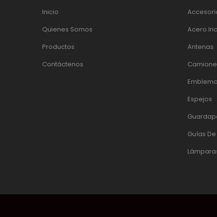
Inicio
Accesori
Quienes Somos
Acero In
Productos
Antenas
Contáctenos
Camiones
Emblema
Espejos
Guardap
Guías D
Lámpara
© 2017 DACINOX | DESARROLLADO POR:
PÁGINAS WEB EC