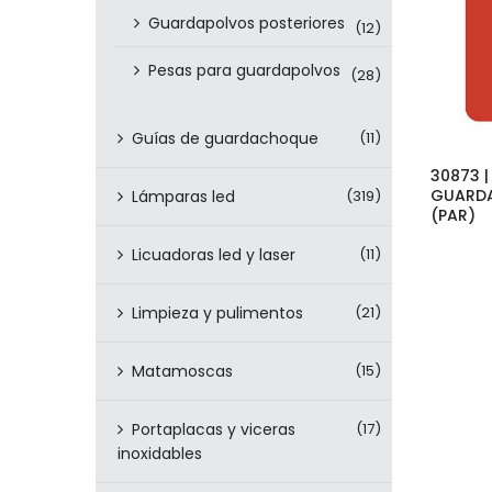
Guardapolvos posteriores
(12)
Pesas para guardapolvos
(28)
Guías de guardachoque
(11)
30873 
GUARD
Lámparas led
(319)
(PAR)
Licuadoras led y laser
(11)
Limpieza y pulimentos
(21)
Matamoscas
(15)
Portaplacas y viceras
(17)
inoxidables