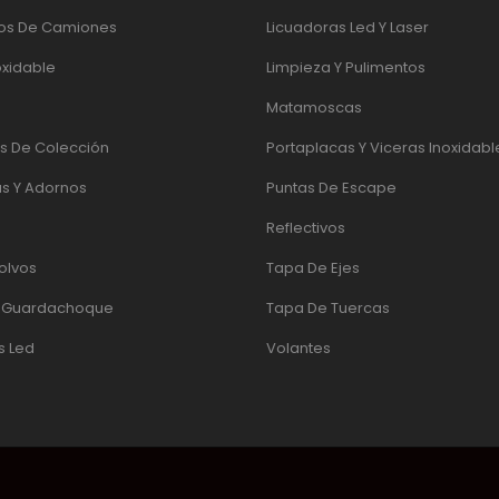
os De Camiones
Licuadoras Led Y Laser
oxidable
Limpieza Y Pulimentos
Matamoscas
 De Colección
Portaplacas Y Viceras Inoxidabl
s Y Adornos
Puntas De Escape
Reflectivos
olvos
Tapa De Ejes
e Guardachoque
Tapa De Tuercas
s Led
Volantes
UADOR
|
PÁGINAS WEB QUITO