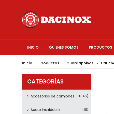
INICIO
QUIENES SOMOS
PRODUCTOS
Inicio
Productos
Guardapolvos
Caucho
>
>
>
CATEGORÍAS
Accesorios de camiones
(346)
Acero inoxidable
(111)