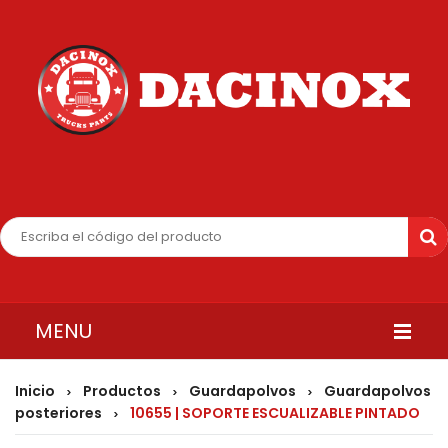
MENU
INICIO
Inicio
Productos
Guardapolvos
Guardapolvos
>
>
>
posteriores
10655 | SOPORTE ESCUALIZABLE PINTADO
>
QUIENES SOMOS