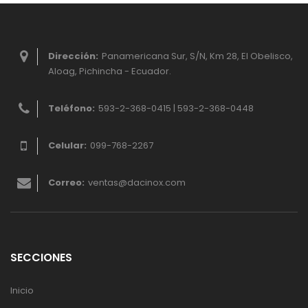
Dirección:
Panamericana Sur, S/N, Km 28, El Obelisco,
Aloag, Pichincha - Ecuador.
Teléfono:
593-2-368-0415 | 593-2-368-0448
Celular:
099-768-2267
Correo:
ventas@dacinox.com
SECCIONES
Inicio