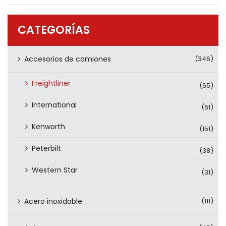
PRODUCTOS
CONTÁCTENOS
CATEGORÍAS
Accesorios de camiones
(346)
Freightliner
(65)
International
(61)
Kenworth
(151)
Peterbilt
(38)
Western Star
(31)
Acero inoxidable
(111)