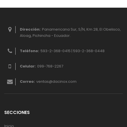
Dirección:
Panamericana Sur, S/N, Km 28, El Obelisco,
Aloag, Pichincha - Ecuador.
Teléfono:
593-2-368-0415 | 593-2-368-0448
Celular:
099-768-2267
Correo:
ventas@dacinox.com
SECCIONES
Inicio