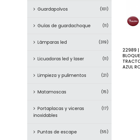
Guardapolvos
(101)
Guías de guardachoque
(11)
Lámparas led
(319)
22989 |
BLOQU
Licuadoras led y laser
(11)
TRACTO
AZUL R
Limpieza y pulimentos
(21)
Matamoscas
(15)
Portaplacas y viceras
(17)
inoxidables
Puntas de escape
(55)