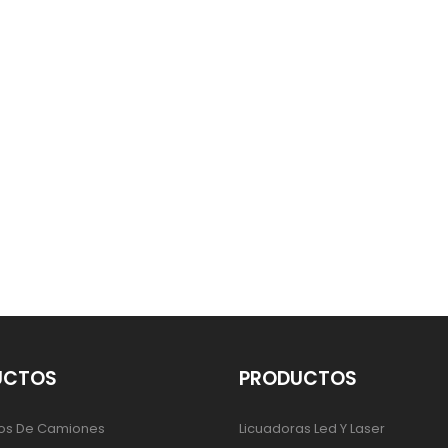
UCTOS
PRODUCTOS
os De Camiones
Licuadoras Led Y Laser