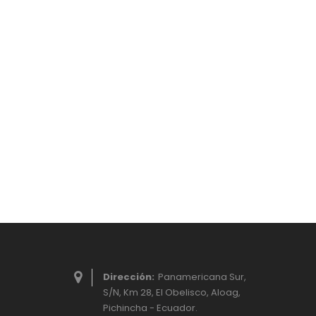
Dirección:
Panamericana Sur,
S/N, Km 28, El Obelisco, Aloag,
Pichincha - Ecuador.