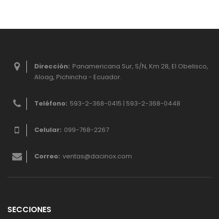
Dirección:
Panamericana Sur, S/N, Km 28, El Obelisco,
Aloag, Pichincha - Ecuador.
Teléfono:
593-2-368-0415 | 593-2-368-0448
Celular:
099-768-2267
Correo:
ventas@dacinox.com
SECCIONES