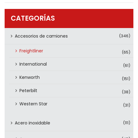
PRODUCTOS
CONTÁCTENOS
CATEGORÍAS
Accesorios de camiones
(346)
Freightliner
(65)
International
(61)
Kenworth
(151)
Peterbilt
(38)
Western Star
(31)
Acero inoxidable
(111)