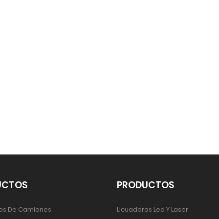
UCTOS
PRODUCTOS
os De Camiones
Licuadoras Led Y Laser