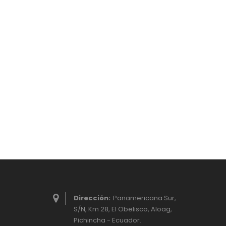
Dirección:
Panamericana Sur,
S/N, Km 28, El Obelisco, Aloag,
Pichincha - Ecuador.