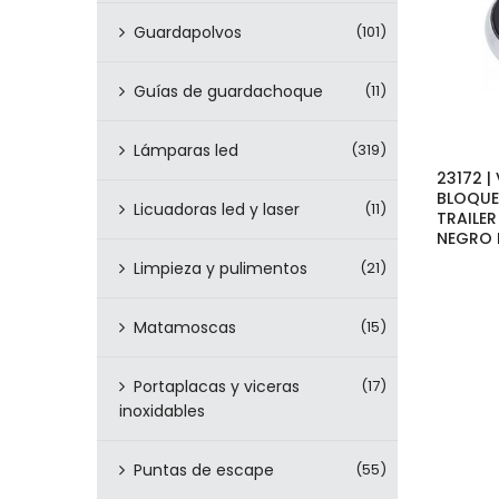
Guardapolvos
(101)
Guías de guardachoque
(11)
Lámparas led
(319)
23172 |
BLOQU
Licuadoras led y laser
(11)
TRAILER
NEGRO 
Limpieza y pulimentos
(21)
Matamoscas
(15)
Portaplacas y viceras
(17)
inoxidables
Puntas de escape
(55)