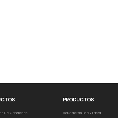
UCTOS
PRODUCTOS
os De Camiones
Licuadoras Led Y Laser