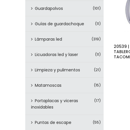
Guardapolvos
(101)
Guías de guardachoque
(11)
Lámparas led
(319)
20539 
TABLER
Licuadoras led y laser
(11)
TACOME
Limpieza y pulimentos
(21)
Matamoscas
(15)
Portaplacas y viceras
(17)
inoxidables
Puntas de escape
(55)