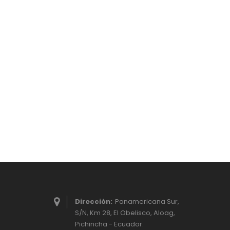
Dirección:
Panamericana Sur,
S/N, Km 28, El Obelisco, Aloag,
Pichincha - Ecuador.