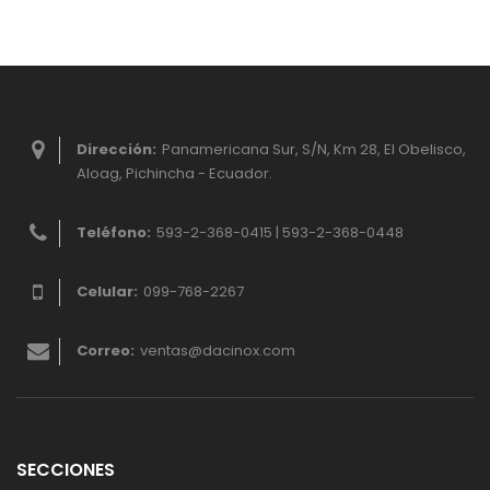
Dirección:
Panamericana Sur, S/N, Km 28, El Obelisco,
Aloag, Pichincha - Ecuador.
Teléfono:
593-2-368-0415 | 593-2-368-0448
Celular:
099-768-2267
Correo:
ventas@dacinox.com
SECCIONES