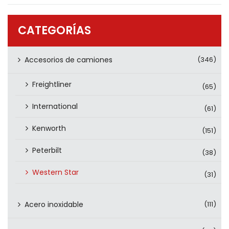
PRODUCTOS
CONTÁCTENOS
CATEGORÍAS
Accesorios de camiones
(346)
Freightliner
(65)
International
(61)
Kenworth
(151)
Peterbilt
(38)
Western Star
(31)
Acero inoxidable
(111)