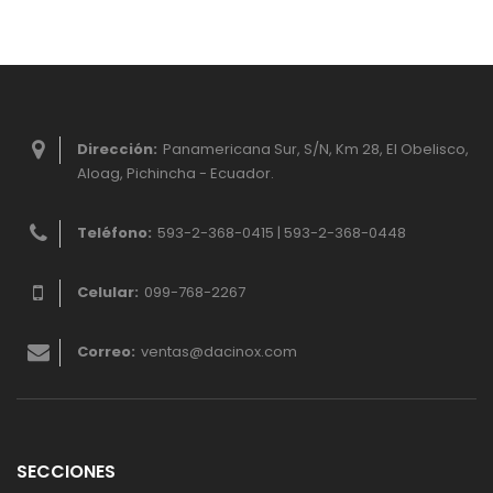
Dirección:
Panamericana Sur, S/N, Km 28, El Obelisco,
Aloag, Pichincha - Ecuador.
Teléfono:
593-2-368-0415 | 593-2-368-0448
Celular:
099-768-2267
Correo:
ventas@dacinox.com
SECCIONES