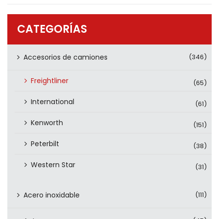
PRODUCTOS
CONTÁCTENOS
CATEGORÍAS
Accesorios de camiones
(346)
Freightliner
(65)
International
(61)
Kenworth
(151)
Peterbilt
(38)
Western Star
(31)
Acero inoxidable
(111)