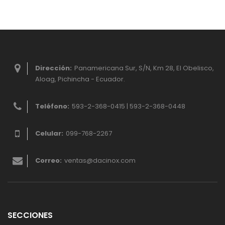
Dirección:
Panamericana Sur, S/N, Km 28, El Obelisco,
Aloag, Pichincha - Ecuador.
Teléfono:
593-2-368-0415 | 593-2-368-0448
Celular:
099-768-2267
Correo:
ventas@dacinox.com
SECCIONES