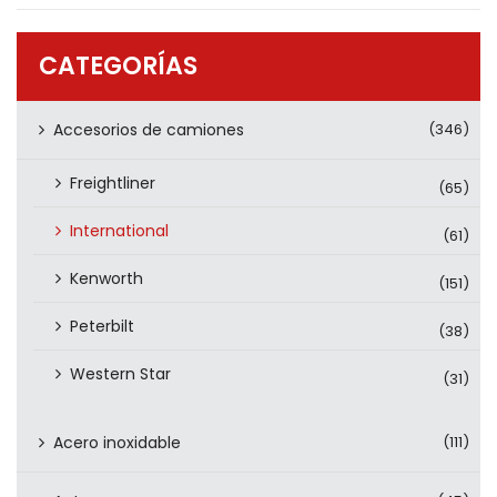
PRODUCTOS
CONTÁCTENOS
CATEGORÍAS
Accesorios de camiones
(346)
Freightliner
(65)
International
(61)
Kenworth
(151)
Peterbilt
(38)
Western Star
(31)
Acero inoxidable
(111)