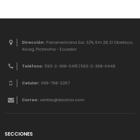
Dirección:
Panamericana Sur, S/N, Km 28, El Obelisco,
Aloag, Pichincha - Ecuador.
Teléfono:
593-2-368-0415 | 593-2-368-0448
Celular:
099-768-2267
Correo:
ventas@dacinox.com
SECCIONES