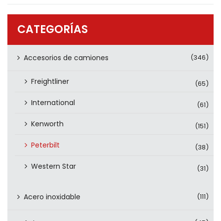
PRODUCTOS
CONTÁCTENOS
CATEGORÍAS
Accesorios de camiones
(346)
Freightliner
(65)
International
(61)
Kenworth
(151)
Peterbilt
(38)
Western Star
(31)
Acero inoxidable
(111)