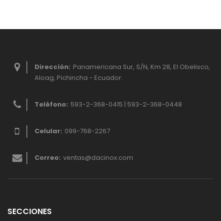
Dirección:
Panamericana Sur, S/N, Km 28, El Obelisco,
Aloag, Pichincha - Ecuador.
Teléfono:
593-2-368-0415 | 593-2-368-0448
Celular:
099-768-2267
Correo:
ventas@dacinox.com
SECCIONES