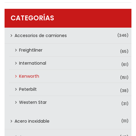
PRODUCTOS
CONTÁCTENOS
CATEGORÍAS
Accesorios de camiones
(346)
Freightliner
(65)
International
(61)
Kenworth
(151)
Peterbilt
(38)
Western Star
(31)
Acero inoxidable
(111)