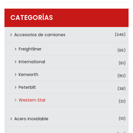
PRODUCTOS
CONTÁCTENOS
CATEGORÍAS
Accesorios de camiones
(346)
Freightliner
(65)
International
(61)
Kenworth
(151)
Peterbilt
(38)
Western Star
(31)
Acero inoxidable
(111)