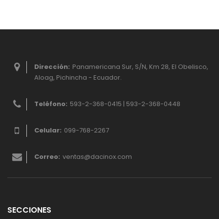
Dirección:
Panamericana Sur, S/N, Km 28, El Obelisco,
Aloag, Pichincha - Ecuador.
Teléfono:
593-2-368-0415 | 593-2-368-0448
Celular:
099-768-2267
Correo:
ventas@dacinox.com
SECCIONES