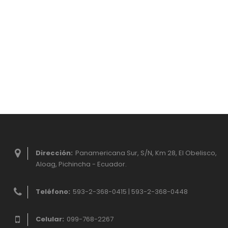
Dirección:
Panamericana Sur, S/N, Km 28, El Obelisco,
Aloag, Pichincha - Ecuador.
Teléfono:
593-2-368-0415 | 593-2-368-0448
Celular:
099-768-2267