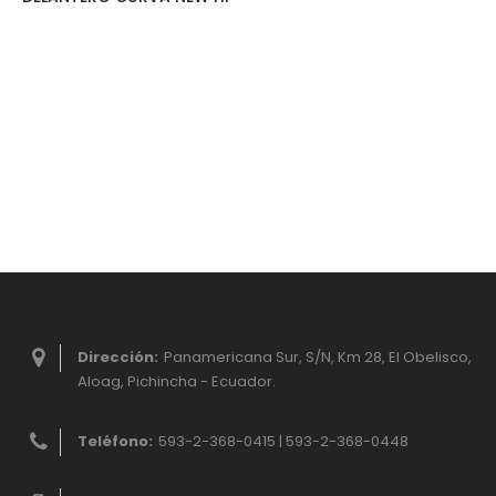
Dirección:
Panamericana Sur, S/N, Km 28, El Obelisco,
Aloag, Pichincha - Ecuador.
Teléfono:
593-2-368-0415 | 593-2-368-0448