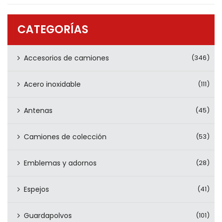
PRODUCTOS
CONTÁCTENOS
CATEGORÍAS
Accesorios de camiones
(346)
Acero inoxidable
(111)
Antenas
(45)
Camiones de colección
(53)
Emblemas y adornos
(28)
Espejos
(41)
Guardapolvos
(101)