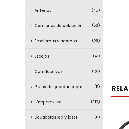
Antenas
(45)
Camiones de colección
(53)
Emblemas y adornos
(28)
Espejos
(41)
Guardapolvos
(101)
REL
Guías de guardachoque
(11)
Lámparas led
(319)
Licuadoras led y laser
(11)