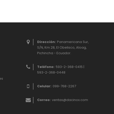
Dirección:
Panamericana Sur,
S/N, Km 28, El Obelisco, Aloag,
Pichincha - Ecuador.
Teléfono:
593-2-368-0415 |
593-2-368-0448
es
Celular:
099-768-2267
Correo:
ventas@dacinox.com