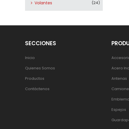
Volantes
(24)
SECCIONES
PROD
Inicio
Accesori
Quienes Somos
Acero In
Productos
Antenas
Contáctenos
Camiones
Emblema
Espejos
Guardap