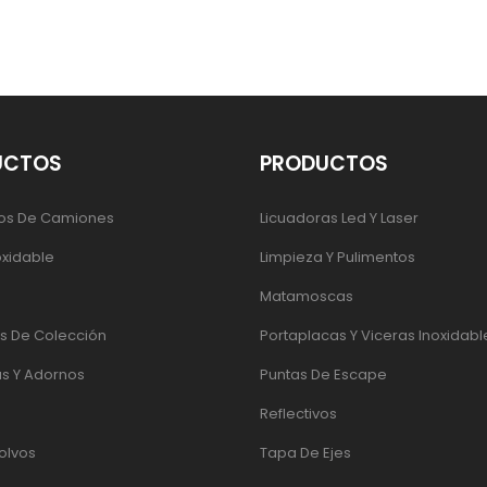
UCTOS
PRODUCTOS
os De Camiones
Licuadoras Led Y Laser
oxidable
Limpieza Y Pulimentos
Matamoscas
 De Colección
Portaplacas Y Viceras Inoxidabl
s Y Adornos
Puntas De Escape
Reflectivos
olvos
Tapa De Ejes