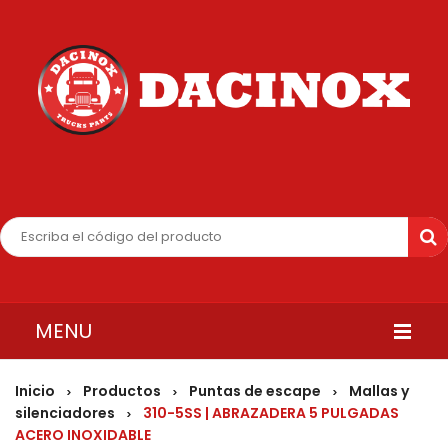
MENU
INICIO
Inicio
Productos
Puntas de escape
Mallas y
>
>
>
silenciadores
310-5SS | ABRAZADERA 5 PULGADAS
>
QUIENES SOMOS
ACERO INOXIDABLE