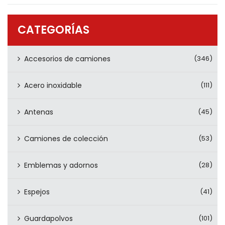
PRODUCTOS
CONTÁCTENOS
CATEGORÍAS
Accesorios de camiones
(346)
Acero inoxidable
(111)
Antenas
(45)
Camiones de colección
(53)
Emblemas y adornos
(28)
Espejos
(41)
Guardapolvos
(101)