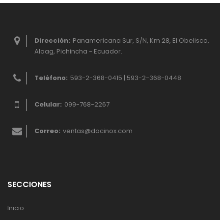
Dirección:
Panamericana Sur, S/N, Km 28, El Obelisco,
Aloag, Pichincha - Ecuador.
Teléfono:
593-2-368-0415 | 593-2-368-0448
Celular:
099-768-2267
Correo:
ventas@dacinox.com
SECCIONES
Inicio