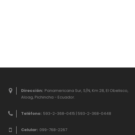
Dirección:
Panamericana Sur, S/N, Km 28, El Obelisco,
Aloag, Pichincha - Ecuador.
Teléfono:
593-2-368-0415 | 593-2-368-0448
Celular:
099-768-2267