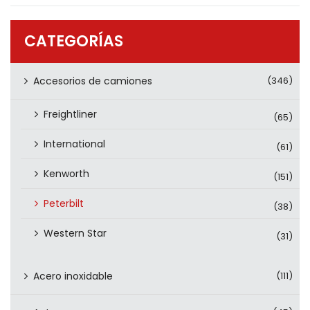
PRODUCTOS
CONTÁCTENOS
CATEGORÍAS
Accesorios de camiones
(346)
Freightliner
(65)
International
(61)
Kenworth
(151)
Peterbilt
(38)
Western Star
(31)
Acero inoxidable
(111)