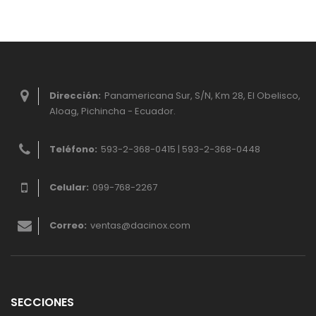
Dirección:
Panamericana Sur, S/N, Km 28, El Obelisco,
Aloag, Pichincha - Ecuador.
Teléfono:
593-2-368-0415 | 593-2-368-0448
Celular:
099-768-2267
Correo:
ventas@dacinox.com
SECCIONES