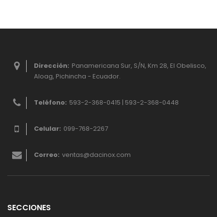
Dirección:
Panamericana Sur, S/N, Km 28, El Obelisco,
Aloag, Pichincha - Ecuador.
Teléfono:
593-2-368-0415 | 593-2-368-0448
Celular:
099-768-2267
Correo:
ventas@dacinox.com
SECCIONES