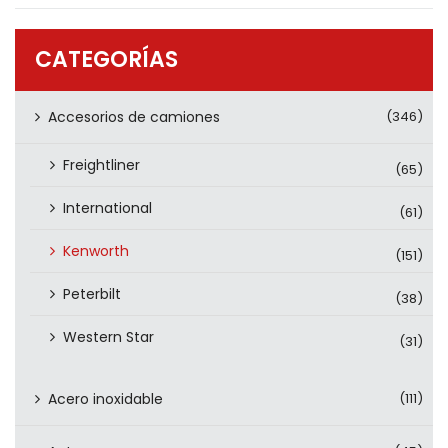
PRODUCTOS
CONTÁCTENOS
CATEGORÍAS
Accesorios de camiones
(346)
Freightliner
(65)
International
(61)
Kenworth
(151)
Peterbilt
(38)
Western Star
(31)
Acero inoxidable
(111)