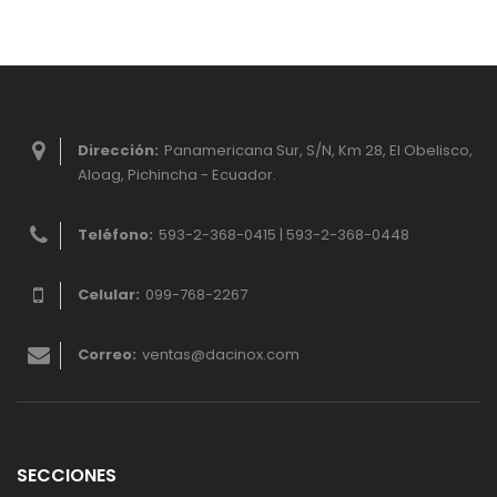
Dirección:
Panamericana Sur, S/N, Km 28, El Obelisco,
Aloag, Pichincha - Ecuador.
Teléfono:
593-2-368-0415 | 593-2-368-0448
Celular:
099-768-2267
Correo:
ventas@dacinox.com
SECCIONES