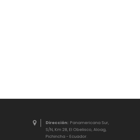
Dirección:
Panamericana Sur,
S/N, Km 28, El Obelisco, Aloag,
Pichincha - Ecuador.