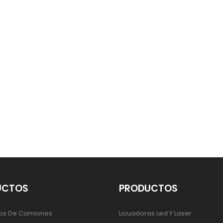
UCTOS
PRODUCTOS
os De Camiones
Licuadoras Led Y Laser