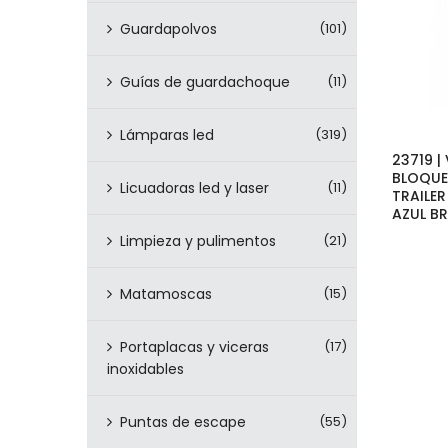
Guardapolvos
(101)
Guías de guardachoque
(11)
Lámparas led
(319)
23719 |
BLOQU
Licuadoras led y laser
(11)
TRAILER
AZUL BR
Limpieza y pulimentos
(21)
Matamoscas
(15)
Portaplacas y viceras
(17)
inoxidables
Puntas de escape
(55)