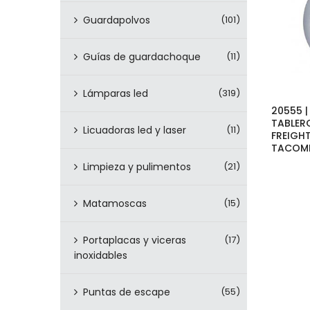
Guardapolvos
(101)
Guías de guardachoque
(11)
Lámparas led
(319)
20555 
TABLER
Licuadoras led y laser
(11)
FREIGHT
TACOME
Limpieza y pulimentos
(21)
Matamoscas
(15)
Portaplacas y viceras
(17)
inoxidables
Puntas de escape
(55)