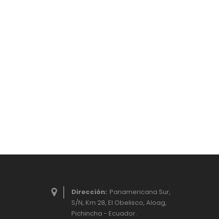
Dirección:
Panamericana Sur,
S/N, Km 28, El Obelisco, Aloag,
Pichincha - Ecuador.