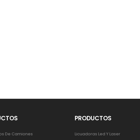
UCTOS
PRODUCTOS
os De Camiones
Licuadoras Led Y Laser