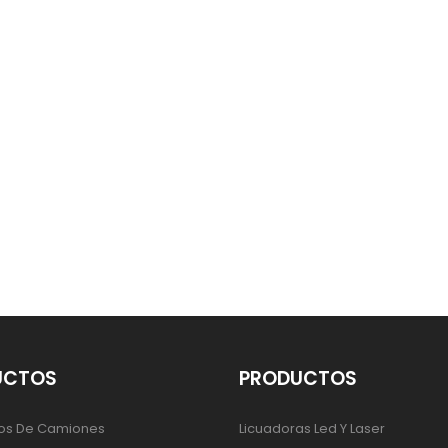
UCTOS
PRODUCTOS
os De Camiones
Licuadoras Led Y Laser