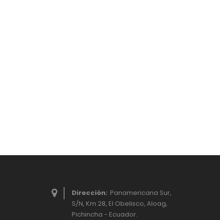
Dirección:
Panamericana Sur,
S/N, Km 28, El Obelisco, Aloag,
Pichincha - Ecuador.