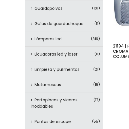
Guardapolvos
(101)
Guías de guardachoque
(11)
Lámparas led
(319)
21194 |
CROMAD
Licuadoras led y laser
(11)
COLUMB
Limpieza y pulimentos
(21)
Matamoscas
(15)
Portaplacas y viceras
(17)
inoxidables
Puntas de escape
(55)