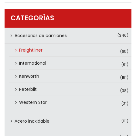
PRODUCTOS
CONTÁCTENOS
CATEGORÍAS
Accesorios de camiones
(346)
Freightliner
(65)
International
(61)
Kenworth
(151)
Peterbilt
(38)
Western Star
(31)
Acero inoxidable
(111)