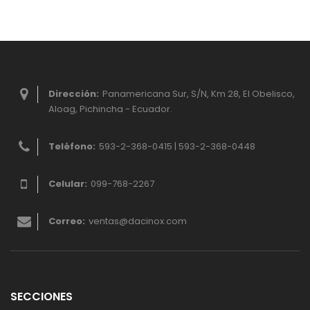
Dirección:
Panamericana Sur, S/N, Km 28, El Obelisco,
Aloag, Pichincha - Ecuador.
Teléfono:
593-2-368-0415 | 593-2-368-0448
Celular:
099-768-2267
Correo:
ventas@dacinox.com
SECCIONES