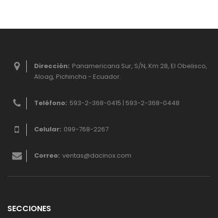
Dirección:
Panamericana Sur, S/N, Km 28, El Obelisco,
Aloag, Pichincha - Ecuador.
Teléfono:
593-2-368-0415 | 593-2-368-0448
Celular:
099-768-2267
Correo:
ventas@dacinox.com
SECCIONES