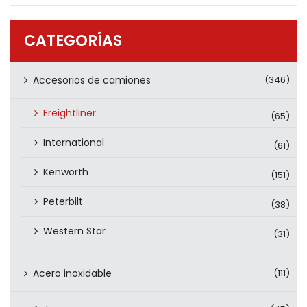
PRODUCTOS
CONTÁCTENOS
CATEGORÍAS
Accesorios de camiones
(346)
Freightliner
(65)
International
(61)
Kenworth
(151)
Peterbilt
(38)
Western Star
(31)
Acero inoxidable
(111)