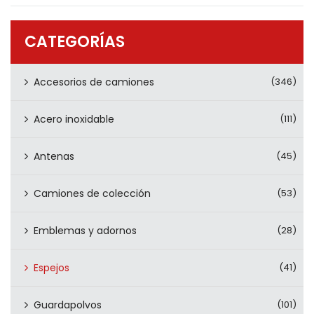
PRODUCTOS
CONTÁCTENOS
CATEGORÍAS
Accesorios de camiones
(346)
Acero inoxidable
(111)
Antenas
(45)
Camiones de colección
(53)
Emblemas y adornos
(28)
Espejos
(41)
Guardapolvos
(101)