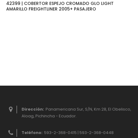
42399 | COBERTOR ESPEJO CROMADO GLO LIGHT
AMARILLO FREIGHTLINER 2005+ PASAJERO
Dirección:
Panamericana Sur, S/N, Km 28, El Obelisco,
Aloag, Pichincha - Ecuador.
Teléfono:
593-2-368-0415 | 593-2-368-0448