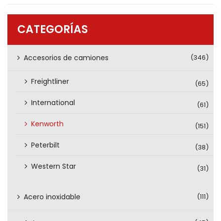
PRODUCTOS
CONTÁCTENOS
CATEGORÍAS
Accesorios de camiones
(346)
Freightliner
(65)
International
(61)
Kenworth
(151)
Peterbilt
(38)
Western Star
(31)
Acero inoxidable
(111)