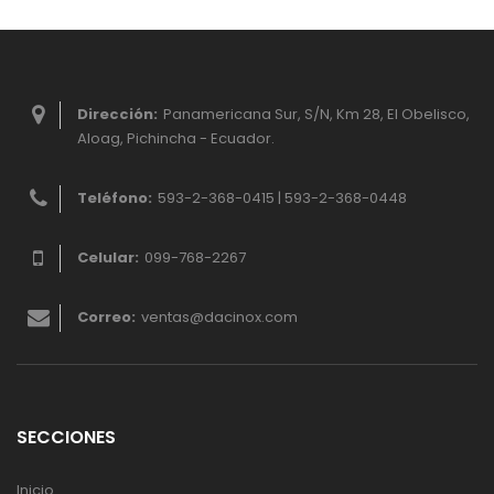
Dirección:
Panamericana Sur, S/N, Km 28, El Obelisco,
Aloag, Pichincha - Ecuador.
Teléfono:
593-2-368-0415 | 593-2-368-0448
Celular:
099-768-2267
Correo:
ventas@dacinox.com
SECCIONES
Inicio