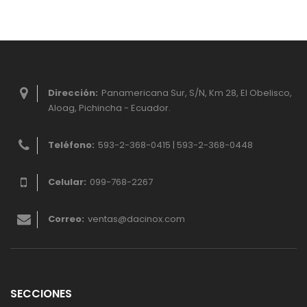
Dirección:
Panamericana Sur, S/N, Km 28, El Obelisco,
Aloag, Pichincha - Ecuador.
Teléfono:
593-2-368-0415 | 593-2-368-0448
Celular:
099-768-2267
Correo:
ventas@dacinox.com
SECCIONES