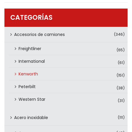
PRODUCTOS
CONTÁCTENOS
CATEGORÍAS
Accesorios de camiones
(346)
Freightliner
(65)
International
(61)
Kenworth
(151)
Peterbilt
(38)
Western Star
(31)
Acero inoxidable
(111)