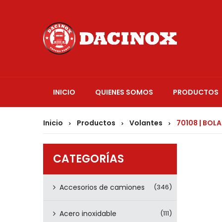
INICIO
QUIENES SOMOS
PRODUCTOS
Inicio
Productos
Volantes
70108 | BOL
>
>
>
CATEGORÍAS
Accesorios de camiones
(346)
Acero inoxidable
(111)