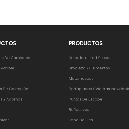
UCTOS
PRODUCTOS
os De Camiones
Licuadoras Led Y Laser
oxidable
Limpieza Y Pulimentos
Matamoscas
 De Colección
Portaplacas Y Viceras Inoxidabl
s Y Adornos
Puntas De Escape
Reflectivos
olvos
Tapa De Ejes