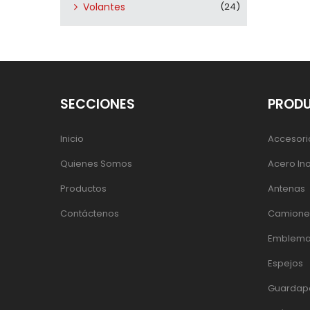
Volantes
(24)
SECCIONES
PROD
Inicio
Accesori
Quienes Somos
Acero In
Productos
Antenas
Contáctenos
Camiones
Emblema
Espejos
Guardap