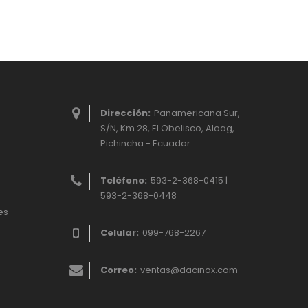
Dirección:
Panamericana Sur,
S/N, Km 28, El Obelisco, Aloag,
Pichincha - Ecuador.
Teléfono:
593-2-368-0415 |
593-2-368-0448
es
Celular:
099-768-2267
Correo:
ventas@dacinox.com