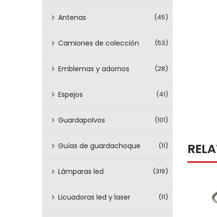
Antenas
(45)
Camiones de colección
(53)
Emblemas y adornos
(28)
Espejos
(41)
Guardapolvos
(101)
REL
Guías de guardachoque
(11)
Lámparas led
(319)
Licuadoras led y laser
(11)