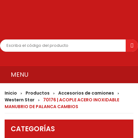
MENU
INICIO
Inicio
Productos
Accesorios de camiones
>
>
>
Western Star
70176 | ACOPLE ACERO INOXIDABLE
>
QUIENES SOMOS
MANUBRIO DE PALANCA CAMBIOS
PRODUCTOS
CONTÁCTENOS
CATEGORÍAS