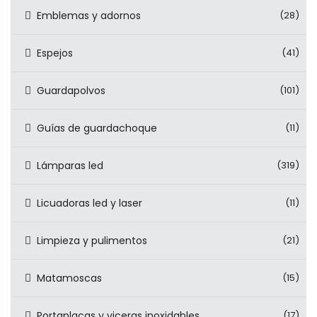
Emblemas y adornos
(28)
Espejos
(41)
Guardapolvos
(101)
Guías de guardachoque
(11)
Lámparas led
(319)
Licuadoras led y laser
(11)
Limpieza y pulimentos
(21)
Matamoscas
(15)
Portaplacas y viceras inoxidables
(17)