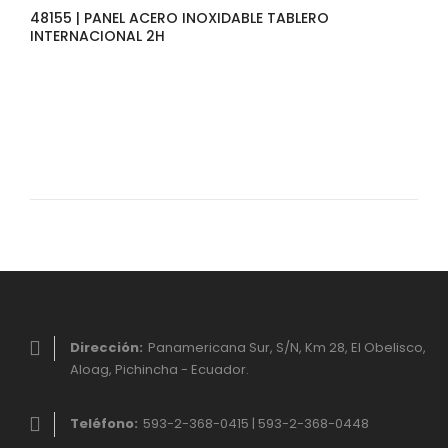
48155 | PANEL ACERO INOXIDABLE TABLERO
INTERNACIONAL 2H
Dirección:
Panamericana Sur, S/N, Km 28, El Obelisco,
Aloag, Pichincha - Ecuador.
Teléfono:
593-2-368-0415 | 593-2-368-0448