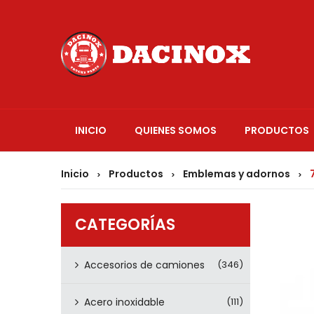
INICIO
QUIENES SOMOS
PRODUCTOS
Inicio
Productos
Emblemas y adornos
7
>
>
>
CATEGORÍAS
Accesorios de camiones
(346)
Acero inoxidable
(111)