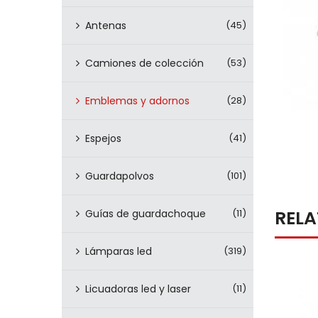
Antenas
(45)
Camiones de colección
(53)
Emblemas y adornos
(28)
Espejos
(41)
Guardapolvos
(101)
REL
Guías de guardachoque
(11)
Lámparas led
(319)
Licuadoras led y laser
(11)