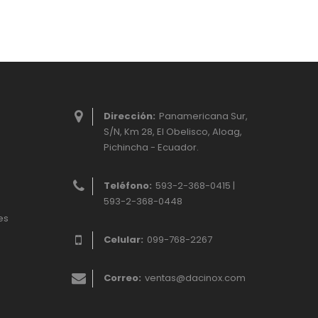
Dirección:
Panamericana Sur,
S/N, Km 28, El Obelisco, Aloag,
Pichincha - Ecuador.
Teléfono:
593-2-368-0415 |
593-2-368-0448
es
Celular:
099-768-2267
Correo:
ventas@dacinox.com