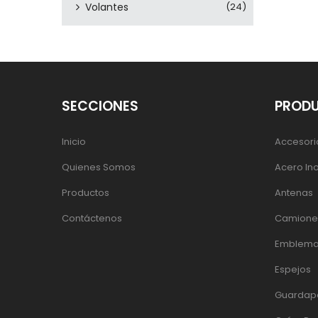
Volantes
(24)
SECCIONES
PROD
Inicio
Accesori
Quienes Somos
Acero In
Productos
Antenas
Contáctenos
Camiones
Emblema
Espejos
Guardap