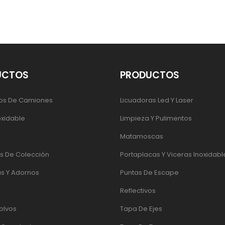
UCTOS
PRODUCTOS
os De Camiones
Licuadoras Led Y Laser
oxidable
Limpieza Y Pulimentos
Matamoscas
 De Colección
Portaplacas Y Viceras Inoxidabl
s Y Adornos
Puntas De Escape
Reflectivos
olvos
Tapa De Ejes