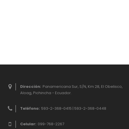
Dirección:
Panamericana Sur, S/N, Km 28, El Obelisco,
Aloag, Pichincha - Ecuador.
Teléfono:
593-2-368-0415 | 593-2-368-0448
Celular:
099-768-2267