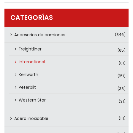
PRODUCTOS
CONTÁCTENOS
CATEGORÍAS
Accesorios de camiones
(346)
Freightliner
(65)
International
(61)
Kenworth
(151)
Peterbilt
(38)
Western Star
(31)
Acero inoxidable
(111)