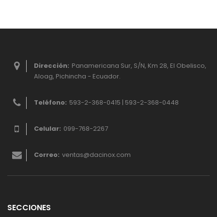
Dirección:
Panamericana Sur, S/N, Km 28, El Obelisco,
Aloag, Pichincha - Ecuador.
Teléfono:
593-2-368-0415 | 593-2-368-0448
Celular:
099-768-2267
Correo:
ventas@dacinox.com
SECCIONES