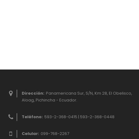
Dirección:
Panamericana Sur, S/N, Km 28, El Obelisco,
Aloag, Pichincha - Ecuador.
Teléfono:
593-2-368-0415 | 593-2-368-0448
Celular:
099-768-2267