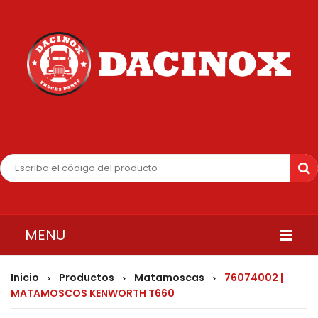
MENU
INICIO
Inicio
Productos
Matamoscas
76074002 |
>
>
>
MATAMOSCOS KENWORTH T660
QUIENES SOMOS