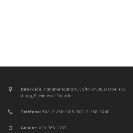
Dirección:
Panamericana Sur, S/N, Km 28, El Obelisco,
Aloag, Pichincha - Ecuador.
Teléfono:
593-2-368-0415 | 593-2-368-0448
Celular:
099-768-2267