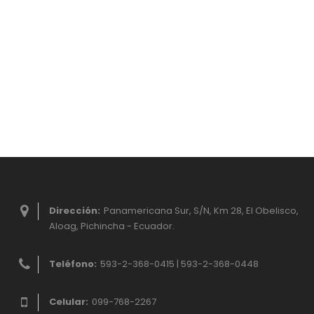
Dirección:
Panamericana Sur, S/N, Km 28, El Obelisco,
Aloag, Pichincha - Ecuador.
Teléfono:
593-2-368-0415 | 593-2-368-0448
Celular:
099-768-2267