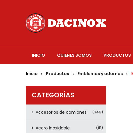
INICIO
QUIENES SOMOS
PRODUCTOS
Inicio
Productos
Emblemas y adornos
9
>
>
>
CATEGORÍAS
Accesorios de camiones
(346)
Acero inoxidable
(111)