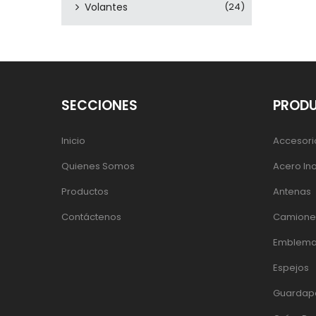
Volantes
(24)
SECCIONES
PROD
Inicio
Accesori
Quienes Somos
Acero In
Productos
Antenas
Contáctenos
Camiones
Emblema
Espejos
Guardap