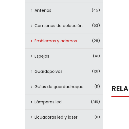
Antenas
(45)
Camiones de colección
(53)
Emblemas y adornos
(28)
Espejos
(41)
Guardapolvos
(101)
REL
Guías de guardachoque
(11)
Lámparas led
(319)
Licuadoras led y laser
(11)