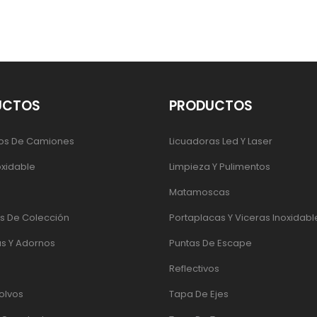
UCTOS
PRODUCTOS
os De Camiones
Licuadoras Led Y Laser
oxidable
Limpieza Y Pulimentos
Matamoscas
 De Colección
Portaplacas Y Viceras Inoxidabl
s Y Adornos
Puntas De Escape
Reflectivos
olvos
Tapa De Ejes