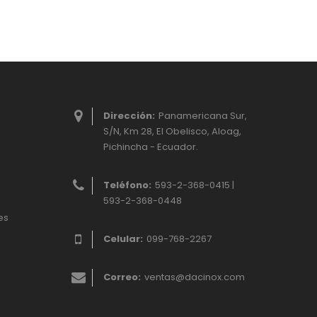
Dirección:
Panamericana Sur,
S/N, Km 28, El Obelisco, Aloag,
Pichincha - Ecuador.
Teléfono:
593-2-368-0415 |
593-2-368-0448
es
Celular:
099-768-2267
Correo:
ventas@dacinox.com