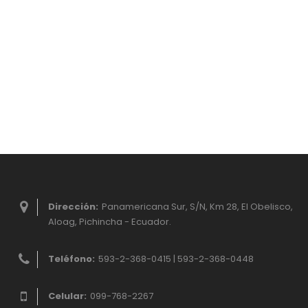
Dirección:
Panamericana Sur, S/N, Km 28, El Obelisco,
Aloag, Pichincha - Ecuador.
Teléfono:
593-2-368-0415 | 593-2-368-0448
Celular:
099-768-2267